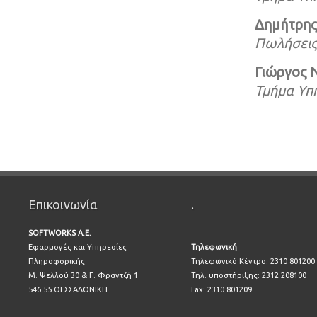
Δημήτρης
Πωλήσεις
Γιώργος 
Τμήμα Υπ
Επικοινωνία
.
SOFTWORKS A.E.
Εφαρμογές και Υπηρεσίες
Τηλεφωνική
Πληροφορικής
Τηλεφωνικό Κέντρο: 2310 801200
Μ. Ψελλού 30 & Γ. Φραντζή 1
Τηλ. υποστήριξης: 2312 208100
546 55 ΘΕΣΣΑΛΟΝΙΚΗ
Fax: 2310 801209