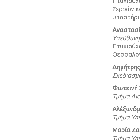
Πτυχιούχο
Σερρών κα
υποστήρι
Αναστασί
Υπεύθυνη
Πτυχιούχο
Θεσσαλον
Δημήτρης
Σχεδιασμό
Φωτεινή 
Τμήμα Δι
Αλέξανδρ
Τμήμα Υπ
Μαρία Ζα
Τμήμα Υπ