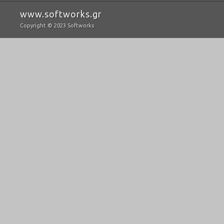
www.softworks.gr
PROTON
Copyright © 2023 Softworks
Gestión electronica de documentos
Calefacción Urbana
Sistema de facturación y gestión de empresas de Calefacción urbana.