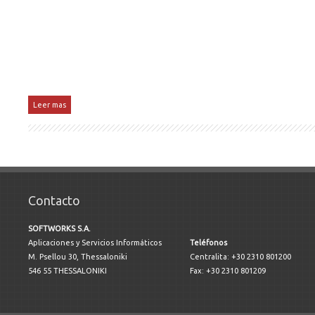
Leer mas
Contacto
SOFTWORKS S.A.
Aplicaciones y Servicios Informáticos
Teléfonos
M. Psellou 30, Thessaloniki
Centralita: +30 2310 801200
546 55 THESSALONIKI
Fax: +30 2310 801209