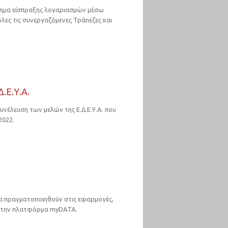
ημα είσπραξης λογαριασμών μέσω
λες τις συνεργαζόμενες Τράπεζες και
.Ε.Υ.Α.
υνέλευση των μελών της Ε.Δ.Ε.Υ.Α. που
2022.
α πραγματοποιηθούν στις εφαρμογές,
ε την πλατφόρμα myDATA.