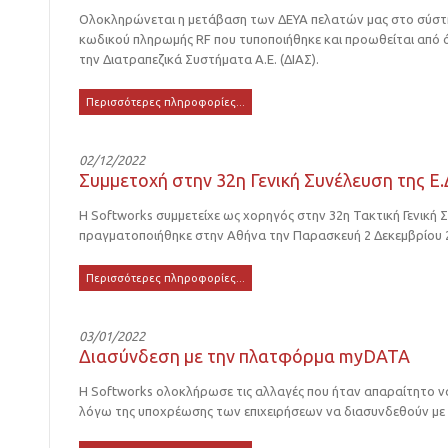
Ολοκληρώνεται η μετάβαση των ΔΕΥΑ πελατών μας στο σύστ
κωδικού πληρωμής RF που τυποποιήθηκε και προωθείται από ό
την Διατραπεζικά Συστήματα Α.Ε. (ΔΙΑΣ).
Περισσότερες πληροφορίες...
02/12/2022
Συμμετοχή στην 32η Γενική Συνέλευση της Ε.Δ
Η Softworks συμμετείχε ως χορηγός στην 32η Τακτική Γενική Σ
πραγματοποιήθηκε στην Αθήνα την Παρασκευή 2 Δεκεμβρίου 
Περισσότερες πληροφορίες...
03/01/2022
Διασύνδεση με την πλατφόρμα myDATA
Η Softworks ολοκλήρωσε τις αλλαγές που ήταν απαραίτητο ν
λόγω της υποχρέωσης των επιχειρήσεων να διασυνδεθούν μ